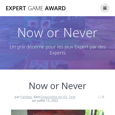
Passer
EXPERT
GAME
AWARD
au
contenu
Now or Never
Un prix décerné pour les jeux Expert par des
Experts
Now or Never
par
Pardieu
dans
Disponible en VO
,
Test
0
sur juillet 13, 2022