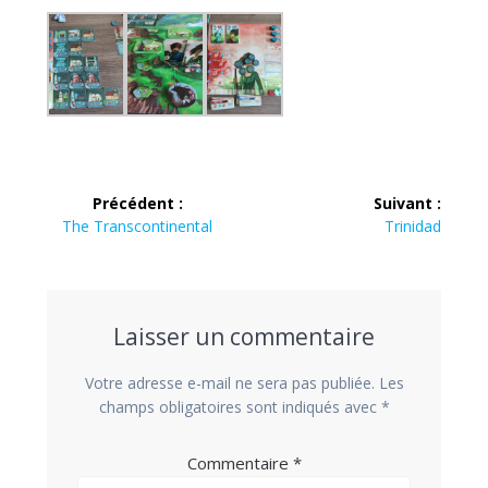
Navigation
Précédent :
Suivant :
de
Article
Article
The Transcontinental
Trinidad
précédent :
suivant :
l’article
Laisser un commentaire
Votre adresse e-mail ne sera pas publiée.
Les
champs obligatoires sont indiqués avec
*
Commentaire
*