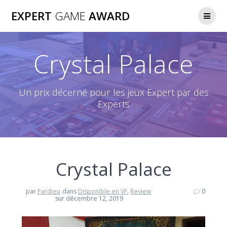
Passer
EXPERT
GAME
AWARD
au
contenu
Crystal Palace
Un prix décerné pour les jeux Expert par des
Experts
Crystal Palace
par
Pardieu
dans
Disponible en VF
,
Review
0
sur décembre 12, 2019