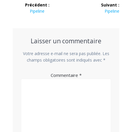
Navigation
Précédent :
Suivant :
de
Article
Article
Pipeline
Pipeline
précédent :
suivant :
l’article
Laisser un commentaire
Votre adresse e-mail ne sera pas publiée.
Les
champs obligatoires sont indiqués avec
*
Commentaire
*