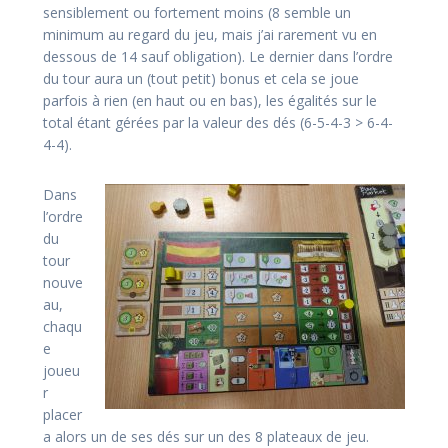
sensiblement ou fortement moins (8 semble un
minimum au regard du jeu, mais j’ai rarement vu en
dessous de 14 sauf obligation). Le dernier dans l’ordre
du tour aura un (tout petit) bonus et cela se joue
parfois à rien (en haut ou en bas), les égalités sur le
total étant gérées par la valeur des dés (6-5-4-3 > 6-4-
4-4).
Dans
l’ordre
du
tour
nouve
au,
chaqu
e
joueu
r
placer
a alors un de ses dés sur un des 8 plateaux de jeu.