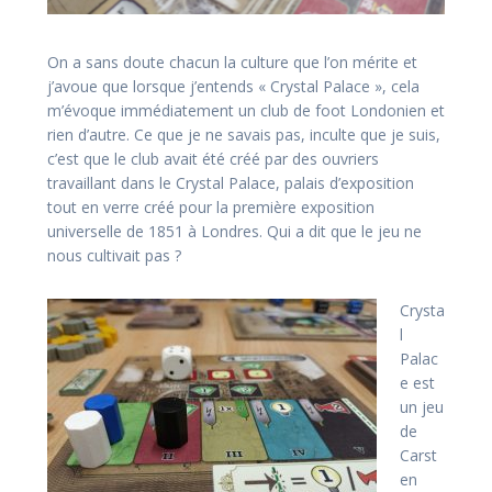
On a sans doute chacun la culture que l’on mérite et
j’avoue que lorsque j’entends « Crystal Palace », cela
m’évoque immédiatement un club de foot Londonien et
rien d’autre. Ce que je ne savais pas, inculte que je suis,
c’est que le club avait été créé par des ouvriers
travaillant dans le Crystal Palace, palais d’exposition
tout en verre créé pour la première exposition
universelle de 1851 à Londres. Qui a dit que le jeu ne
nous cultivait pas ?
Crysta
l
Palac
e est
un jeu
de
Carst
en