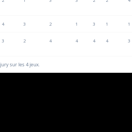
2
1
3
3
2
2
4
4
3
2
1
3
1
1
3
2
4
4
4
4
3
ry sur les 4 jeux.