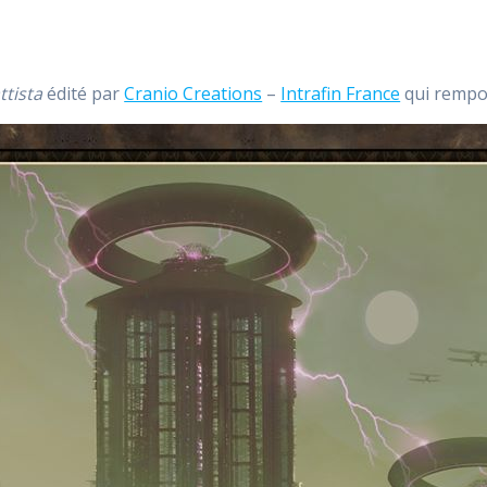
tista
édité par
Cranio Creations
–
Intrafin France
qui rempo