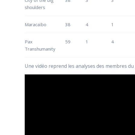
City of the big
38
3
3
shoulders
Maracaïbo
38
4
1
Pax
59
1
4
Transhumanity
Une vidéo reprend les analyses des membres du ju