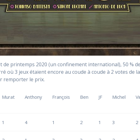
 de printemps 2020 (un confinement international), 50 % de
 serré où 3 jeux étaient encore au coude à coude à 2 votes de 
r remporter le prix.
Murat
Anthony
François
Ben
JF
Michel
Vi
1
4
1
2
1
3
2