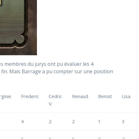
s membres du jurys ont pu évaluer les 4
la fin. Mais Barrage a pu compter sur une position
rginie
Frederic
Cedric
Renaud
Benoit
Lisa
V.
4
2
2
1
3